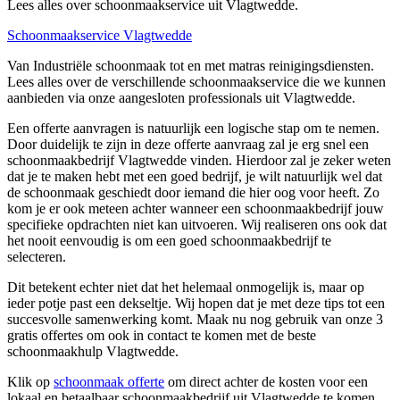
Lees alles over schoonmaakservice uit Vlagtwedde.
Schoonmaakservice Vlagtwedde
Van Industriële schoonmaak tot en met matras reinigingsdiensten.
Lees alles over de verschillende schoonmaakservice die we kunnen
aanbieden via onze aangesloten professionals uit Vlagtwedde.
Een offerte aanvragen is natuurlijk een logische stap om te nemen.
Door duidelijk te zijn in deze offerte aanvraag zal je erg snel een
schoonmaakbedrijf Vlagtwedde vinden. Hierdoor zal je zeker weten
dat je te maken hebt met een goed bedrijf, je wilt natuurlijk wel dat
de schoonmaak geschiedt door iemand die hier oog voor heeft. Zo
kom je er ook meteen achter wanneer een schoonmaakbedrijf jouw
specifieke opdrachten niet kan uitvoeren. Wij realiseren ons ook dat
het nooit eenvoudig is om een goed schoonmaakbedrijf te
selecteren.
Dit betekent echter niet dat het helemaal onmogelijk is, maar op
ieder potje past een dekseltje. Wij hopen dat je met deze tips tot een
succesvolle samenwerking komt. Maak nu nog gebruik van onze 3
gratis offertes om ook in contact te komen met de beste
schoonmaakhulp Vlagtwedde.
Klik op
schoonmaak offerte
om direct achter de kosten voor een
lokaal en betaalbaar schoonmaakbedrijf uit Vlagtwedde te komen