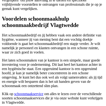
vergelijken’ om jouw aanvraag in te dienen en specifieke
vrijblijvende voorstellen te ontvangen van professionals die je op je
gemak kunt vergelijken.
Voordelen schoonmaakhulp
schoonmaakbedrijf Vlagtwedde
Het schoonmaakbedrijf en jij hebben vaak een andere definitie van
hygiëne, wanneer jij van mening bent dat een vochtig doekje
voldoende is gaat het schoonmaakbedrijf een stapje verder. Je wilt
namelijk je personeel en klanten ontvangen in een schone ruimte,
waar ze zich goed in voelen.
Het laten schoonmaken van je kantoor is een simpele, maar goede
investering voor je onderneming. Dit laat heel het kantoor achter in
een hygiënische staat. Een opgeruimd kantoor is een opgeruimd
hoofd, je kan je namelijk beter concentreren in een schone
omgeving. Je kunt het dus ook wel als volgt samenvatten: als jij tijd
en energie wilt besparen dan is het uit handen geven van de
schoonmaak een ontzettend slim plan.
Klik op
schoonmaakservice
om alles te lezen over de verschillende
soorten schoonmaakservices die je via onze website kunt verkrijgen
in Vlagtwedde.