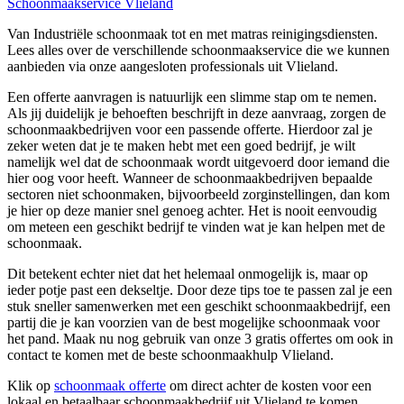
Schoonmaakservice Vlieland
Van Industriële schoonmaak tot en met matras reinigingsdiensten.
Lees alles over de verschillende schoonmaakservice die we kunnen
aanbieden via onze aangesloten professionals uit Vlieland.
Een offerte aanvragen is natuurlijk een slimme stap om te nemen.
Als jij duidelijk je behoeften beschrijft in deze aanvraag, zorgen de
schoonmaakbedrijven voor een passende offerte. Hierdoor zal je
zeker weten dat je te maken hebt met een goed bedrijf, je wilt
namelijk wel dat de schoonmaak wordt uitgevoerd door iemand die
hier oog voor heeft. Wanneer de schoonmaakbedrijven bepaalde
sectoren niet schoonmaken, bijvoorbeeld zorginstellingen, dan kom
je hier op deze manier snel genoeg achter. Het is nooit eenvoudig
om meteen een geschikt bedrijf te vinden wat je kan helpen met de
schoonmaak.
Dit betekent echter niet dat het helemaal onmogelijk is, maar op
ieder potje past een dekseltje. Door deze tips toe te passen zal je een
stuk sneller samenwerken met een geschikt schoonmaakbedrijf, een
partij die je kan voorzien van de best mogelijke schoonmaak voor
het pand. Maak nu nog gebruik van onze 3 gratis offertes om ook in
contact te komen met de beste schoonmaakhulp Vlieland.
Klik op
schoonmaak offerte
om direct achter de kosten voor een
lokaal en betaalbaar schoonmaakbedrijf uit Vlieland te komen