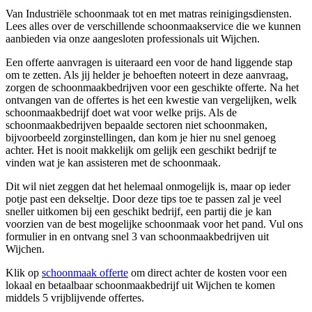
Van Industriële schoonmaak tot en met matras reinigingsdiensten.
Lees alles over de verschillende schoonmaakservice die we kunnen
aanbieden via onze aangesloten professionals uit Wijchen.
Een offerte aanvragen is uiteraard een voor de hand liggende stap
om te zetten. Als jij helder je behoeften noteert in deze aanvraag,
zorgen de schoonmaakbedrijven voor een geschikte offerte. Na het
ontvangen van de offertes is het een kwestie van vergelijken, welk
schoonmaakbedrijf doet wat voor welke prijs. Als de
schoonmaakbedrijven bepaalde sectoren niet schoonmaken,
bijvoorbeeld zorginstellingen, dan kom je hier nu snel genoeg
achter. Het is nooit makkelijk om gelijk een geschikt bedrijf te
vinden wat je kan assisteren met de schoonmaak.
Dit wil niet zeggen dat het helemaal onmogelijk is, maar op ieder
potje past een dekseltje. Door deze tips toe te passen zal je veel
sneller uitkomen bij een geschikt bedrijf, een partij die je kan
voorzien van de best mogelijke schoonmaak voor het pand. Vul ons
formulier in en ontvang snel 3 van schoonmaakbedrijven uit
Wijchen.
Klik op
schoonmaak offerte
om direct achter de kosten voor een
lokaal en betaalbaar schoonmaakbedrijf uit Wijchen te komen
middels 5 vrijblijvende offertes.