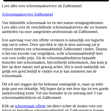
Lees alles over schoonmaakservice uit Zaltbommel.
Schoonmaakservice Zaltbommel
Van Industriële schoonmaak tot en met matras reinigingsdiensten.
Lees alles over de verschillende schoonmaakservice die we kunnen
aanbieden via onze aangesloten professionals uit Zaltbommel.
Een aanvraag voor een offerte versturen is natuurlijk een logische
stap om te zetten. Door specifiek te zijn in deze aanvraag zal je
vrijwel meteen een schoonmaakbedrijf Zaltbommel vinden. Daarna
is het een kwestie van vergelijken, welk schoonmaakbedrijf doet
wat voor welke prijs. Als de schoonmaakbedrijven bepaalde
branches niet schoonmaken, bijvoorbeeld ziekenhuizen, dan kom je
hier op deze manier snel genoeg achter. Het is nooit makkelijk om
gelijk een goed bedrijf te vinden wat je kan assisteren met de
schoonmaak.
Dit wil niet zeggen dat het helemaal onmogelijk is, maar op ieder
potje past een dekseltje. Wij hopen dat je met deze tips tot een goede
samenwerking komt. Vul ons formulier in en ontvang snel 3 van
schoonmaakbedrijven uit Zaltbommel.
Klik op
schoonmaak offerte
om direct achter de kosten voor een
lokaal en betaalbaar schoonmaakbedrijf uit Zaltbommel te komen