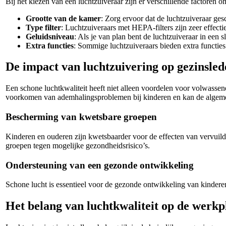
Bij het kiezen van een luchtzuiveraar zijn er verschillende factoren 
Grootte van de kamer
: Zorg ervoor dat de luchtzuiveraar ges
Type filter
: Luchtzuiveraars met HEPA-filters zijn zeer effectie
Geluidsniveau
: Als je van plan bent de luchtzuiveraar in een s
Extra functies
: Sommige luchtzuiveraars bieden extra functies z
De impact van luchtzuivering op gezinsled
Een schone luchtkwaliteit heeft niet alleen voordelen voor volwassene
voorkomen van ademhalingsproblemen bij kinderen en kan de algeme
Bescherming van kwetsbare groepen
Kinderen en ouderen zijn kwetsbaarder voor de effecten van vervuil
groepen tegen mogelijke gezondheidsrisico’s.
Ondersteuning van een gezonde ontwikkeling
Schone lucht is essentieel voor de gezonde ontwikkeling van kinderen
Het belang van luchtkwaliteit op de werkp