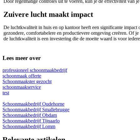
Door regelmatige controles uit te voeren, kun je de effectiviteit va
Zuivere lucht maakt impact
De luchtkwaliteit in huis en op kantoor heeft een significante impact
gezondere, comfortabelere en productievere omgeving creëren. Of je n
de luchtkwaliteit is een investering die de moeite waard is voor ieder
Lees meer over
professioneel schoonmaakbedrijf
schoonmaak offerte
Schoonmaakster gezocht
schoonmaakservice
test
Schoonmaakbedrijf Oudehorne
Schoonmaakbedrijf Smallebrugge
Schoonmaakbedrijf Obdam
Schoonmaakbedrijf Tijnaarlo
Schoonmaakbedrijf Lomm
Relevante artikelen