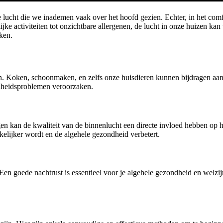
 lucht die we inademen vaak over het hoofd gezien. Echter, in het com
ke activiteiten tot onzichtbare allergenen, de lucht in onze huizen k
kken.
n. Koken, schoonmaken, en zelfs onze huisdieren kunnen bijdragen aan 
dheidsproblemen veroorzaken.
n kan de kwaliteit van de binnenlucht een directe invloed hebben op 
elijker wordt en de algehele gezondheid verbetert.
. Een goede nachtrust is essentieel voor je algehele gezondheid en welz