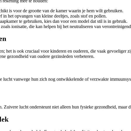
om rekening mee te houden:
chikt is voor de grootte van de kamer waarin je hem wilt gebruiken.
f in het opvangen van kleine deeltjes, zoals stof en pollen.
laapkamer te gebruiken, kies dan voor een model dat stil is in gebruik.
oals ionisatie, die kan helpen bij het neutraliseren van verontreinigende
en
n; het is ook cruciaal voor kinderen en ouderen, die vaak gevoeliger zij
ne gezondheid van oudere gezinsleden verbeteren.
de lucht vanwege hun zich nog ontwikkelende of verzwakte immuunsyste
. Zuivere lucht ondersteunt niet alleen hun fysieke gezondheid, maar 
lek