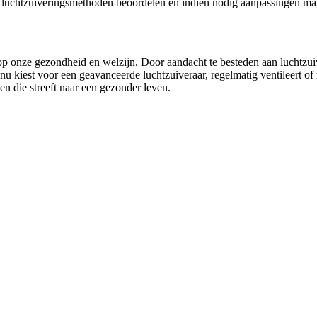
n je luchtzuiveringsmethoden beoordelen en indien nodig aanpassingen m
 op onze gezondheid en welzijn. Door aandacht te besteden aan luchtzui
u kiest voor een geavanceerde luchtzuiveraar, regelmatig ventileert of
een die streeft naar een gezonder leven.