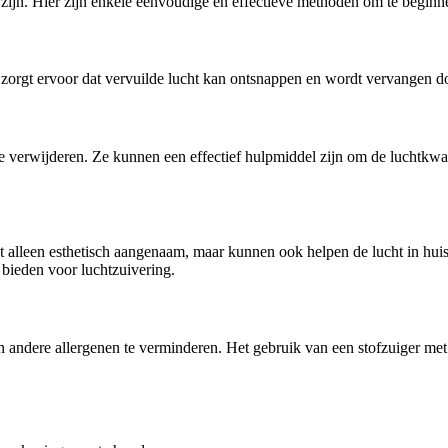
e zijn. Hier zijn enkele eenvoudige en effectieve methoden om te beginne
zorgt ervoor dat vervuilde lucht kan ontsnappen en wordt vervangen doo
te verwijderen. Ze kunnen een effectief hulpmiddel zijn om de luchtkwali
t alleen esthetisch aangenaam, maar kunnen ook helpen de lucht in huis
 bieden voor luchtzuivering.
andere allergenen te verminderen. Het gebruik van een stofzuiger met 