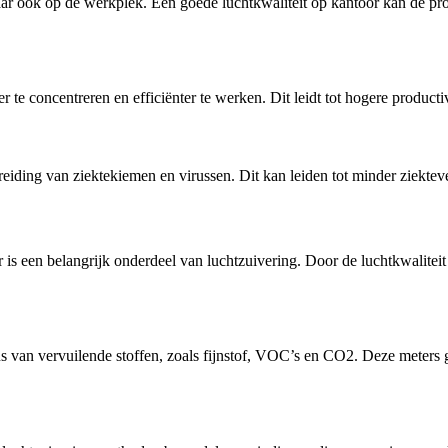
maar ook op de werkplek. Een goede luchtkwaliteit op kantoor kan de p
 concentreren en efficiënter te werken. Dit leidt tot hogere productivi
spreiding van ziektekiemen en virussen. Dit kan leiden tot minder ziek
r is een belangrijk onderdeel van luchtzuivering. Door de luchtkwalitei
 van vervuilende stoffen, zoals fijnstof, VOC’s en CO2. Deze meters gev