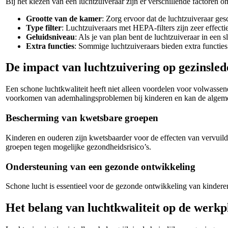
Bij het kiezen van een luchtzuiveraar zijn er verschillende factoren 
Grootte van de kamer
: Zorg ervoor dat de luchtzuiveraar ges
Type filter
: Luchtzuiveraars met HEPA-filters zijn zeer effectie
Geluidsniveau
: Als je van plan bent de luchtzuiveraar in een s
Extra functies
: Sommige luchtzuiveraars bieden extra functies z
De impact van luchtzuivering op gezinsled
Een schone luchtkwaliteit heeft niet alleen voordelen voor volwassene
voorkomen van ademhalingsproblemen bij kinderen en kan de algeme
Bescherming van kwetsbare groepen
Kinderen en ouderen zijn kwetsbaarder voor de effecten van vervuil
groepen tegen mogelijke gezondheidsrisico’s.
Ondersteuning van een gezonde ontwikkeling
Schone lucht is essentieel voor de gezonde ontwikkeling van kinderen
Het belang van luchtkwaliteit op de werkp