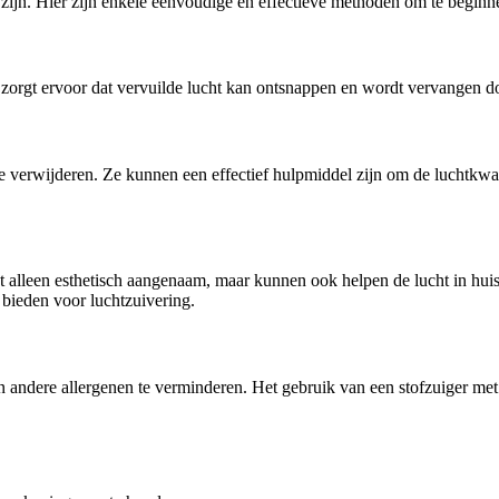
e zijn. Hier zijn enkele eenvoudige en effectieve methoden om te beginne
zorgt ervoor dat vervuilde lucht kan ontsnappen en wordt vervangen doo
te verwijderen. Ze kunnen een effectief hulpmiddel zijn om de luchtkwali
t alleen esthetisch aangenaam, maar kunnen ook helpen de lucht in huis
 bieden voor luchtzuivering.
andere allergenen te verminderen. Het gebruik van een stofzuiger met 