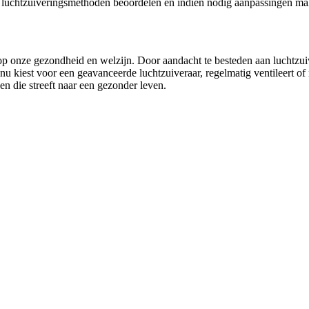
n je luchtzuiveringsmethoden beoordelen en indien nodig aanpassingen m
 op onze gezondheid en welzijn. Door aandacht te besteden aan luchtzui
u kiest voor een geavanceerde luchtzuiveraar, regelmatig ventileert of
een die streeft naar een gezonder leven.