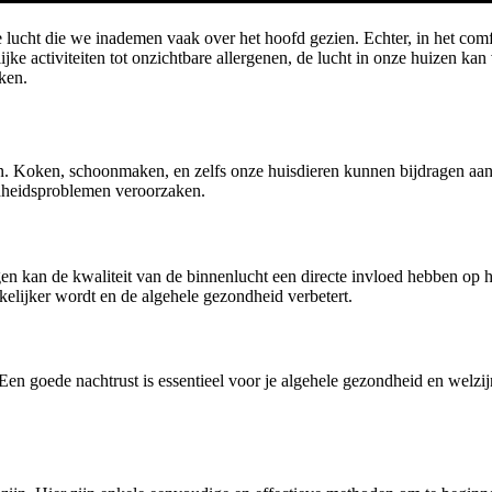
 lucht die we inademen vaak over het hoofd gezien. Echter, in het com
ke activiteiten tot onzichtbare allergenen, de lucht in onze huizen k
kken.
n. Koken, schoonmaken, en zelfs onze huisdieren kunnen bijdragen aan 
dheidsproblemen veroorzaken.
n kan de kwaliteit van de binnenlucht een directe invloed hebben op 
elijker wordt en de algehele gezondheid verbetert.
. Een goede nachtrust is essentieel voor je algehele gezondheid en welz