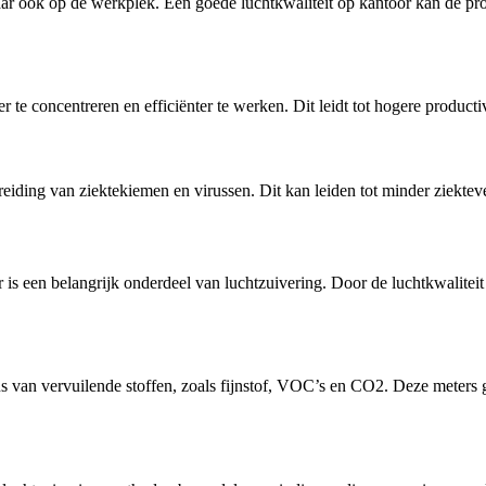
maar ook op de werkplek. Een goede luchtkwaliteit op kantoor kan de p
 concentreren en efficiënter te werken. Dit leidt tot hogere productivi
spreiding van ziektekiemen en virussen. Dit kan leiden tot minder ziek
r is een belangrijk onderdeel van luchtzuivering. Door de luchtkwalitei
 van vervuilende stoffen, zoals fijnstof, VOC’s en CO2. Deze meters gev