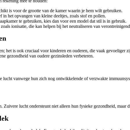
om rekening mee te houden:
chikt is voor de grootte van de kamer waarin je hem wilt gebruiken.
f in het opvangen van kleine deeltjes, zoals stof en pollen.
laapkamer te gebruiken, kies dan voor een model dat stil is in gebruik.
oals ionisatie, die kan helpen bij het neutraliseren van verontreinigende
en
n; het is ook cruciaal voor kinderen en ouderen, die vaak gevoeliger zij
ne gezondheid van oudere gezinsleden verbeteren.
de lucht vanwege hun zich nog ontwikkelende of verzwakte immuunsyste
. Zuivere lucht ondersteunt niet alleen hun fysieke gezondheid, maar 
lek