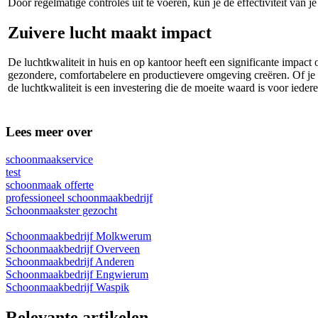
Door regelmatige controles uit te voeren, kun je de effectiviteit va
Zuivere lucht maakt impact
De luchtkwaliteit in huis en op kantoor heeft een significante impact
gezondere, comfortabelere en productievere omgeving creëren. Of je n
de luchtkwaliteit is een investering die de moeite waard is voor ieder
Lees meer over
schoonmaakservice
test
schoonmaak offerte
professioneel schoonmaakbedrijf
Schoonmaakster gezocht
Schoonmaakbedrijf Molkwerum
Schoonmaakbedrijf Overveen
Schoonmaakbedrijf Anderen
Schoonmaakbedrijf Engwierum
Schoonmaakbedrijf Waspik
Relevante artikelen