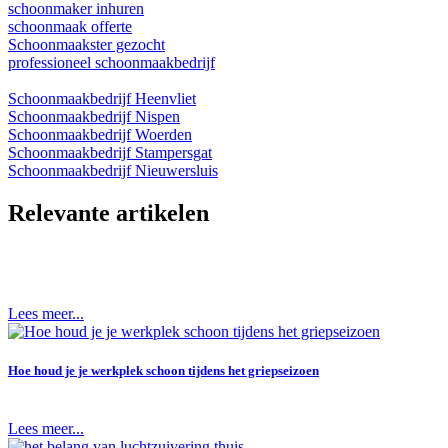
schoonmaker inhuren
schoonmaak offerte
Schoonmaakster gezocht
professioneel schoonmaakbedrijf
Schoonmaakbedrijf Heenvliet
Schoonmaakbedrijf Nispen
Schoonmaakbedrijf Woerden
Schoonmaakbedrijf Stampersgat
Schoonmaakbedrijf Nieuwersluis
Relevante artikelen
Lees meer...
Hoe houd je je werkplek schoon tijdens het griepseizoen
Lees meer...