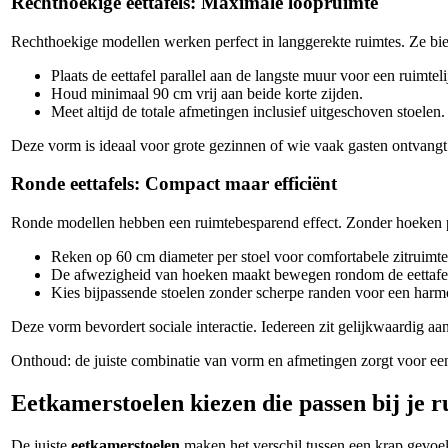
Rechthoekige eettafels: Maximale loopruimte
Rechthoekige modellen werken perfect in langgerekte ruimtes. Ze bie
Plaats de eettafel parallel aan de langste muur voor een ruimtelij
Houd minimaal 90 cm vrij aan beide korte zijden.
Meet altijd de totale afmetingen inclusief uitgeschoven stoelen.
Deze vorm is ideaal voor grote gezinnen of wie vaak gasten ontvangt. 
Ronde eettafels: Compact maar efficiënt
Ronde modellen hebben een ruimtebesparend effect. Zonder hoeken pa
Reken op 60 cm diameter per stoel voor comfortabele zitruimte
De afwezigheid van hoeken maakt bewegen rondom de eettafel
Kies bijpassende stoelen zonder scherpe randen voor een harm
Deze vorm bevordert sociale interactie. Iedereen zit gelijkwaardig aan
Onthoud: de juiste combinatie van vorm en afmetingen zorgt voor een f
Eetkamerstoelen kiezen die passen bij je 
De juiste
eetkamerstoelen
maken het verschil tussen een krap gevoel 