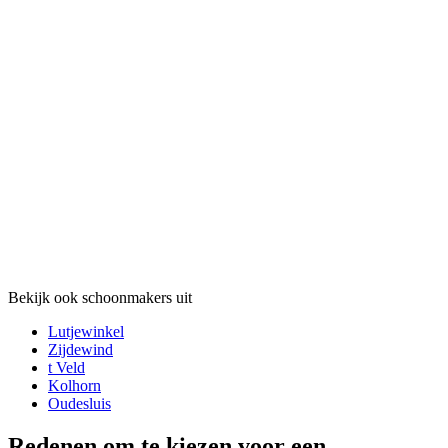
Bekijk ook schoonmakers uit
Lutjewinkel
Zijdewind
t Veld
Kolhorn
Oudesluis
Redenen om te kiezen voor een