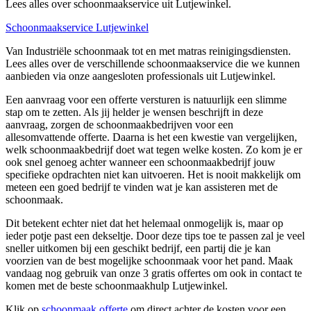
Lees alles over schoonmaakservice uit Lutjewinkel.
Schoonmaakservice Lutjewinkel
Van Industriële schoonmaak tot en met matras reinigingsdiensten.
Lees alles over de verschillende schoonmaakservice die we kunnen
aanbieden via onze aangesloten professionals uit Lutjewinkel.
Een aanvraag voor een offerte versturen is natuurlijk een slimme
stap om te zetten. Als jij helder je wensen beschrijft in deze
aanvraag, zorgen de schoonmaakbedrijven voor een
allesomvattende offerte. Daarna is het een kwestie van vergelijken,
welk schoonmaakbedrijf doet wat tegen welke kosten. Zo kom je er
ook snel genoeg achter wanneer een schoonmaakbedrijf jouw
specifieke opdrachten niet kan uitvoeren. Het is nooit makkelijk om
meteen een goed bedrijf te vinden wat je kan assisteren met de
schoonmaak.
Dit betekent echter niet dat het helemaal onmogelijk is, maar op
ieder potje past een dekseltje. Door deze tips toe te passen zal je veel
sneller uitkomen bij een geschikt bedrijf, een partij die je kan
voorzien van de best mogelijke schoonmaak voor het pand. Maak
vandaag nog gebruik van onze 3 gratis offertes om ook in contact te
komen met de beste schoonmaakhulp Lutjewinkel.
Klik op
schoonmaak offerte
om direct achter de kosten voor een