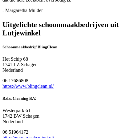
- Margaretha Mulder
Uitgelichte schoonmaakbedrijven uit
Lutjewinkel
Schoonmaakbedrijf BlingClean
Het Schip 68
1741 LZ Schagen
Nederland
06 17686808
https://www.blingclean.nl/
R.d.s. Cleaning B.V.
Westerpark 61
1742 BW Schagen
Nederland
06 51964172
http://www.rdscleaning.nl/