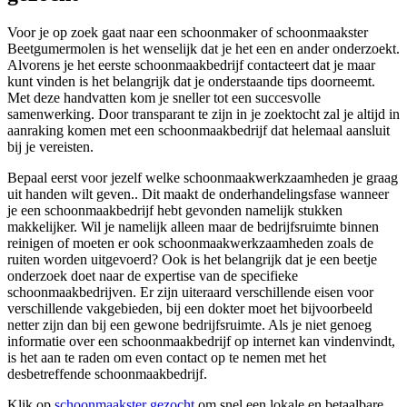
Voor je op zoek gaat naar een schoonmaker of schoonmaakster
Beetgumermolen is het wenselijk dat je het een en ander onderzoekt.
Alvorens je het eerste schoonmaakbedrijf contacteert dat je maar
kunt vinden is het belangrijk dat je onderstaande tips doorneemt.
Met deze handvatten kom je sneller tot een succesvolle
samenwerking. Door transparant te zijn in je zoektocht zal je altijd in
aanraking komen met een schoonmaakbedrijf dat helemaal aansluit
bij je vereisten.
Bepaal eerst voor jezelf welke schoonmaakwerkzaamheden je graag
uit handen wilt geven.. Dit maakt de onderhandelingsfase wanneer
je een schoonmaakbedrijf hebt gevonden namelijk stukken
makkelijker. Wil je namelijk alleen maar de bedrijfsruimte binnen
reinigen of moeten er ook schoonmaakwerkzaamheden zoals de
ruiten worden uitgevoerd? Ook is het belangrijk dat je een beetje
onderzoek doet naar de expertise van de specifieke
schoonmaakbedrijven. Er zijn uiteraard verschillende eisen voor
verschillende vakgebieden, bij een dokter moet het bijvoorbeeld
netter zijn dan bij een gewone bedrijfsruimte. Als je niet genoeg
informatie over een schoonmaakbedrijf op internet kan vindenvindt,
is het aan te raden om even contact op te nemen met het
desbetreffende schoonmaakbedrijf.
Klik op
schoonmaakster gezocht
om snel een lokale en betaalbare