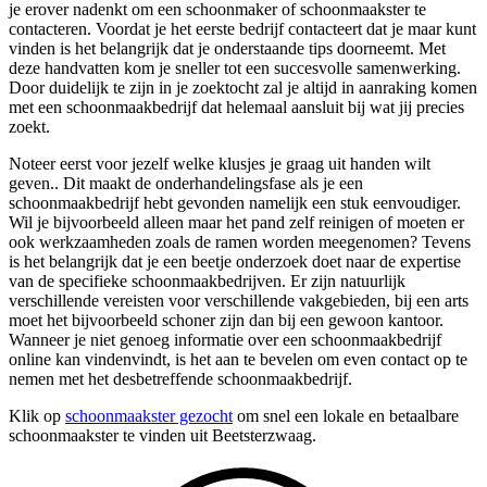
je erover nadenkt om een schoonmaker of schoonmaakster te
contacteren. Voordat je het eerste bedrijf contacteert dat je maar kunt
vinden is het belangrijk dat je onderstaande tips doorneemt. Met
deze handvatten kom je sneller tot een succesvolle samenwerking.
Door duidelijk te zijn in je zoektocht zal je altijd in aanraking komen
met een schoonmaakbedrijf dat helemaal aansluit bij wat jij precies
zoekt.
Noteer eerst voor jezelf welke klusjes je graag uit handen wilt
geven.. Dit maakt de onderhandelingsfase als je een
schoonmaakbedrijf hebt gevonden namelijk een stuk eenvoudiger.
Wil je bijvoorbeeld alleen maar het pand zelf reinigen of moeten er
ook werkzaamheden zoals de ramen worden meegenomen? Tevens
is het belangrijk dat je een beetje onderzoek doet naar de expertise
van de specifieke schoonmaakbedrijven. Er zijn natuurlijk
verschillende vereisten voor verschillende vakgebieden, bij een arts
moet het bijvoorbeeld schoner zijn dan bij een gewoon kantoor.
Wanneer je niet genoeg informatie over een schoonmaakbedrijf
online kan vindenvindt, is het aan te bevelen om even contact op te
nemen met het desbetreffende schoonmaakbedrijf.
Klik op
schoonmaakster gezocht
om snel een lokale en betaalbare
schoonmaakster te vinden uit Beetsterzwaag.