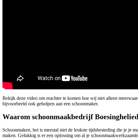
Bekijk deze video om erachter te komen hoe wij niet alleen meerwa
bijvoorbeeld ook geholpen aan een schoonmaker.
Waarom schoonmaakbedrijf Boesinghelie
Schoonmaken, het is meestal niet de leukste tijdsbesteding die je je
maken. Gelukkig is er een oplossing om al je schoonmaakwerkzaamhede