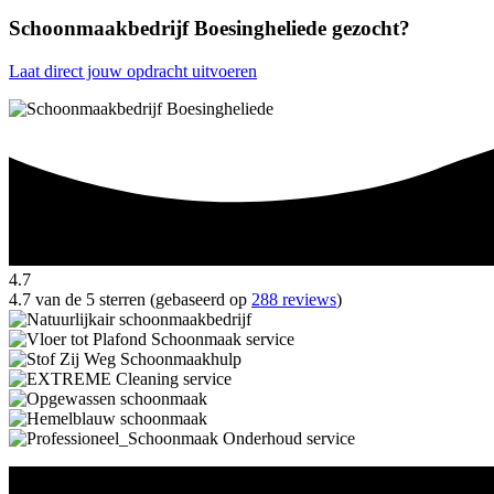
Schoonmaakbedrijf Boesingheliede gezocht?
Laat direct jouw opdracht uitvoeren
4.7
4.7 van de 5 sterren (gebaseerd op
288 reviews
)