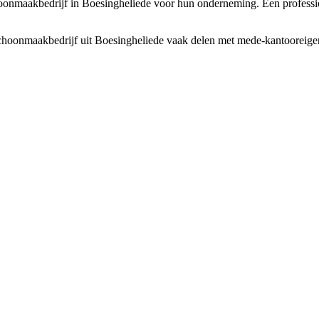
onmaakbedrijf in Boesingheliede voor hun onderneming. Een profession
choonmaakbedrijf uit Boesingheliede vaak delen met mede-kantooreigena