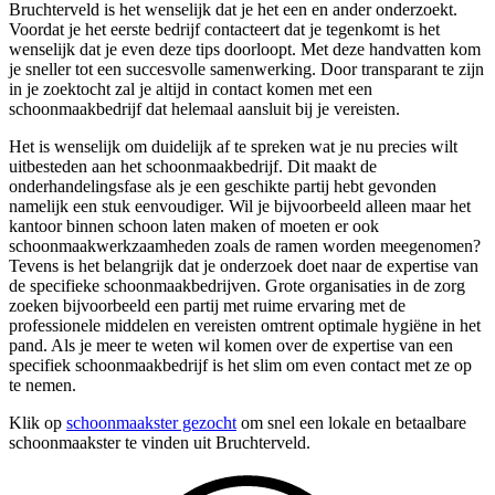
Bruchterveld is het wenselijk dat je het een en ander onderzoekt.
Voordat je het eerste bedrijf contacteert dat je tegenkomt is het
wenselijk dat je even deze tips doorloopt. Met deze handvatten kom
je sneller tot een succesvolle samenwerking. Door transparant te zijn
in je zoektocht zal je altijd in contact komen met een
schoonmaakbedrijf dat helemaal aansluit bij je vereisten.
Het is wenselijk om duidelijk af te spreken wat je nu precies wilt
uitbesteden aan het schoonmaakbedrijf. Dit maakt de
onderhandelingsfase als je een geschikte partij hebt gevonden
namelijk een stuk eenvoudiger. Wil je bijvoorbeeld alleen maar het
kantoor binnen schoon laten maken of moeten er ook
schoonmaakwerkzaamheden zoals de ramen worden meegenomen?
Tevens is het belangrijk dat je onderzoek doet naar de expertise van
de specifieke schoonmaakbedrijven. Grote organisaties in de zorg
zoeken bijvoorbeeld een partij met ruime ervaring met de
professionele middelen en vereisten omtrent optimale hygiëne in het
pand. Als je meer te weten wil komen over de expertise van een
specifiek schoonmaakbedrijf is het slim om even contact met ze op
te nemen.
Klik op
schoonmaakster gezocht
om snel een lokale en betaalbare
schoonmaakster te vinden uit Bruchterveld.