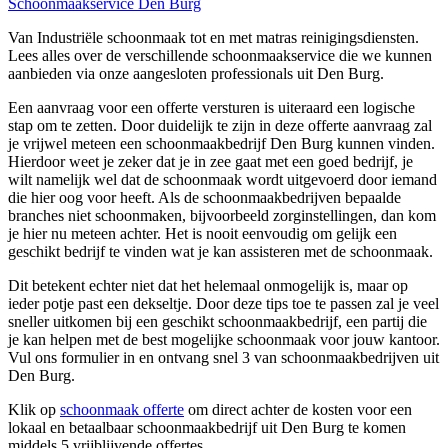
Schoonmaakservice Den Burg
Van Industriële schoonmaak tot en met matras reinigingsdiensten.
Lees alles over de verschillende schoonmaakservice die we kunnen
aanbieden via onze aangesloten professionals uit Den Burg.
Een aanvraag voor een offerte versturen is uiteraard een logische
stap om te zetten. Door duidelijk te zijn in deze offerte aanvraag zal
je vrijwel meteen een schoonmaakbedrijf Den Burg kunnen vinden.
Hierdoor weet je zeker dat je in zee gaat met een goed bedrijf, je
wilt namelijk wel dat de schoonmaak wordt uitgevoerd door iemand
die hier oog voor heeft. Als de schoonmaakbedrijven bepaalde
branches niet schoonmaken, bijvoorbeeld zorginstellingen, dan kom
je hier nu meteen achter. Het is nooit eenvoudig om gelijk een
geschikt bedrijf te vinden wat je kan assisteren met de schoonmaak.
Dit betekent echter niet dat het helemaal onmogelijk is, maar op
ieder potje past een dekseltje. Door deze tips toe te passen zal je veel
sneller uitkomen bij een geschikt schoonmaakbedrijf, een partij die
je kan helpen met de best mogelijke schoonmaak voor jouw kantoor.
Vul ons formulier in en ontvang snel 3 van schoonmaakbedrijven uit
Den Burg.
Klik op
schoonmaak offerte
om direct achter de kosten voor een
lokaal en betaalbaar schoonmaakbedrijf uit Den Burg te komen
middels 5 vrijblijvende offertes.