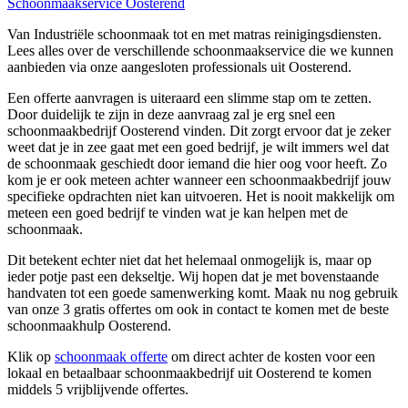
Schoonmaakservice Oosterend
Van Industriële schoonmaak tot en met matras reinigingsdiensten.
Lees alles over de verschillende schoonmaakservice die we kunnen
aanbieden via onze aangesloten professionals uit Oosterend.
Een offerte aanvragen is uiteraard een slimme stap om te zetten.
Door duidelijk te zijn in deze aanvraag zal je erg snel een
schoonmaakbedrijf Oosterend vinden. Dit zorgt ervoor dat je zeker
weet dat je in zee gaat met een goed bedrijf, je wilt immers wel dat
de schoonmaak geschiedt door iemand die hier oog voor heeft. Zo
kom je er ook meteen achter wanneer een schoonmaakbedrijf jouw
specifieke opdrachten niet kan uitvoeren. Het is nooit makkelijk om
meteen een goed bedrijf te vinden wat je kan helpen met de
schoonmaak.
Dit betekent echter niet dat het helemaal onmogelijk is, maar op
ieder potje past een dekseltje. Wij hopen dat je met bovenstaande
handvaten tot een goede samenwerking komt. Maak nu nog gebruik
van onze 3 gratis offertes om ook in contact te komen met de beste
schoonmaakhulp Oosterend.
Klik op
schoonmaak offerte
om direct achter de kosten voor een
lokaal en betaalbaar schoonmaakbedrijf uit Oosterend te komen
middels 5 vrijblijvende offertes.