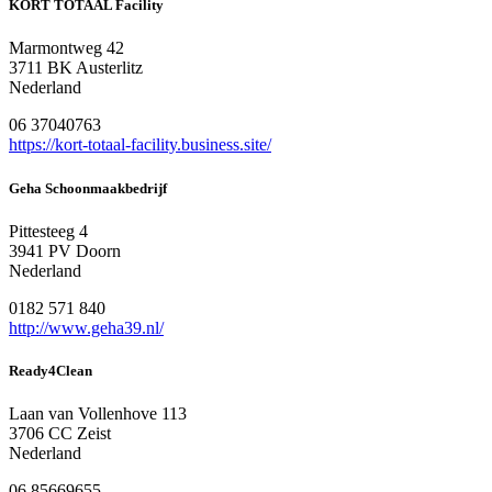
KORT TOTAAL Facility
Marmontweg 42
3711 BK Austerlitz
Nederland
06 37040763
https://kort-totaal-facility.business.site/
Geha Schoonmaakbedrijf
Pittesteeg 4
3941 PV Doorn
Nederland
0182 571 840
http://www.geha39.nl/
Ready4Clean
Laan van Vollenhove 113
3706 CC Zeist
Nederland
06 85669655