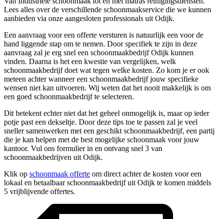
Van Industriële schoonmaak tot en met matras reinigingsdiensten.
Lees alles over de verschillende schoonmaakservice die we kunnen
aanbieden via onze aangesloten professionals uit Odijk.
Een aanvraag voor een offerte versturen is natuurlijk een voor de
hand liggende stap om te nemen. Door specifiek te zijn in deze
aanvraag zal je erg snel een schoonmaakbedrijf Odijk kunnen
vinden. Daarna is het een kwestie van vergelijken, welk
schoonmaakbedrijf doet wat tegen welke kosten. Zo kom je er ook
meteen achter wanneer een schoonmaakbedrijf jouw specifieke
wensen niet kan uitvoeren. Wij weten dat het nooit makkelijk is om
een goed schoonmaakbedrijf te selecteren.
Dit betekent echter niet dat het geheel onmogelijk is, maar op ieder
potje past een dekseltje. Door deze tips toe te passen zal je veel
sneller samenwerken met een geschikt schoonmaakbedrijf, een partij
die je kan helpen met de best mogelijke schoonmaak voor jouw
kantoor. Vul ons formulier in en ontvang snel 3 van
schoonmaakbedrijven uit Odijk.
Klik op
schoonmaak offerte
om direct achter de kosten voor een
lokaal en betaalbaar schoonmaakbedrijf uit Odijk te komen middels
5 vrijblijvende offertes.