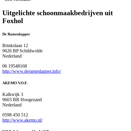
Uitgelichte schoonmaakbedrijven uit
Foxhol
De Ramenlapper
Brinkslaan 12
9626 BP Schildwolde
Nederland
06 19548168
http://www.deramenlapper.info/
AKEMO V.O.F.
Kalkwijk 3
9603 BB Hoogezand
Nederland
0598 450 512
http://www.akemo.nl/