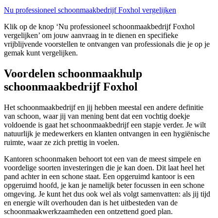
Nu professioneel schoonmaakbedrijf Foxhol vergelijken
Klik op de knop ‘Nu professioneel schoonmaakbedrijf Foxhol
vergelijken’ om jouw aanvraag in te dienen en specifieke
vrijblijvende voorstellen te ontvangen van professionals die je op je
gemak kunt vergelijken.
Voordelen schoonmaakhulp
schoonmaakbedrijf Foxhol
Het schoonmaakbedrijf en jij hebben meestal een andere definitie
van schoon, waar jij van mening bent dat een vochtig doekje
voldoende is gaat het schoonmaakbedrijf een stapje verder. Je wilt
natuurlijk je medewerkers en klanten ontvangen in een hygiënische
ruimte, waar ze zich prettig in voelen.
Kantoren schoonmaken behoort tot een van de meest simpele en
voordelige soorten investeringen die je kan doen. Dit laat heel het
pand achter in een schone staat. Een opgeruimd kantoor is een
opgeruimd hoofd, je kan je namelijk beter focussen in een schone
omgeving. Je kunt het dus ook wel als volgt samenvatten: als jij tijd
en energie wilt overhouden dan is het uitbesteden van de
schoonmaakwerkzaamheden een ontzettend goed plan.