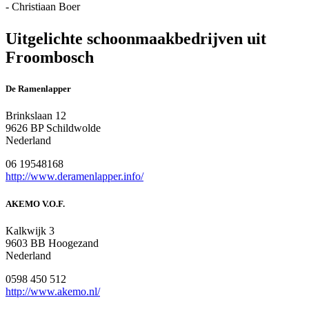
- Christiaan Boer
Uitgelichte schoonmaakbedrijven uit
Froombosch
De Ramenlapper
Brinkslaan 12
9626 BP Schildwolde
Nederland
06 19548168
http://www.deramenlapper.info/
AKEMO V.O.F.
Kalkwijk 3
9603 BB Hoogezand
Nederland
0598 450 512
http://www.akemo.nl/