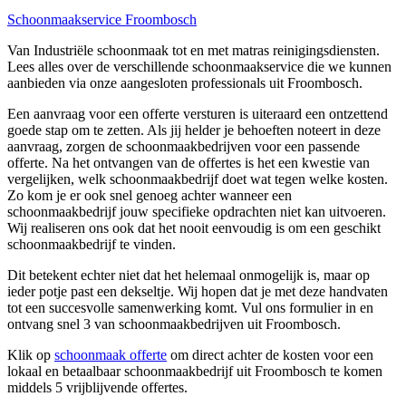
Schoonmaakservice Froombosch
Van Industriële schoonmaak tot en met matras reinigingsdiensten.
Lees alles over de verschillende schoonmaakservice die we kunnen
aanbieden via onze aangesloten professionals uit Froombosch.
Een aanvraag voor een offerte versturen is uiteraard een ontzettend
goede stap om te zetten. Als jij helder je behoeften noteert in deze
aanvraag, zorgen de schoonmaakbedrijven voor een passende
offerte. Na het ontvangen van de offertes is het een kwestie van
vergelijken, welk schoonmaakbedrijf doet wat tegen welke kosten.
Zo kom je er ook snel genoeg achter wanneer een
schoonmaakbedrijf jouw specifieke opdrachten niet kan uitvoeren.
Wij realiseren ons ook dat het nooit eenvoudig is om een geschikt
schoonmaakbedrijf te vinden.
Dit betekent echter niet dat het helemaal onmogelijk is, maar op
ieder potje past een dekseltje. Wij hopen dat je met deze handvaten
tot een succesvolle samenwerking komt. Vul ons formulier in en
ontvang snel 3 van schoonmaakbedrijven uit Froombosch.
Klik op
schoonmaak offerte
om direct achter de kosten voor een
lokaal en betaalbaar schoonmaakbedrijf uit Froombosch te komen
middels 5 vrijblijvende offertes.