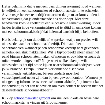
Het is belangrijk dat je met een paar dingen rekening houd wanneer
je twijfelt om een schoonmaker of schoonmaakster in te schakelen
Alvorens je het eerste bedrijf contacteert dat je maar kunt vinden is
het verstandig dat je onderstaande tips doorloopt. Met deze
handvatten kom je sneller tot een succesvolle samenwerking. Door
helder te zijn in de verkenningsfase zal je altijd in aanraking komen
met een schoonmaakbedrijf dat helemaal aansluit bij je behoeften.
Het is belangrijk om duidelijk af te spreken wat je nu precies wilt
uitbesteden aan het schoonmaakbedrijf. Dit maakt het
onderhandelen wanneer je een schoonmaakbedrijf hebt gevonden
namelijk een stuk makkelijker. Wil je bijvoorbeeld alleen maar het
pand binnen schoon laten maken of moeten er ook klusjes zoals de
ruiten worden uitgevoerd? Nu je weet welke taken je wilt
uitbesteden is het tijd om te kijken naar schoonmaakbedrijven voor
jouw branche. Er zijn uiteraard verschillende eisen voor
verschillende vakgebieden, bij een tandarts moet het
vanzelfsprekend netter zijn dan bij een gewoon kantoor. Wanneer je
niet genoeg informatie over een schoonmaakbedrijf op internet kan
vindenvindt, is het aan te bevelen om even contact te zoeken met het
desbetreffende schoonmaakbedrijf.
Klik op
schoonmaakster gezocht
om snel een lokale en betaalbare
schoonmaakster te vinden uit Grootschermer.