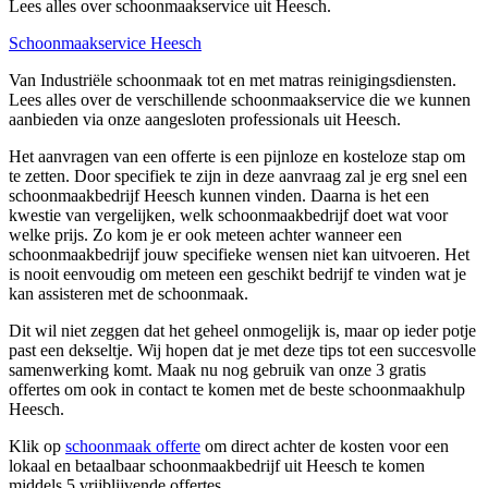
Lees alles over schoonmaakservice uit Heesch.
Schoonmaakservice Heesch
Van Industriële schoonmaak tot en met matras reinigingsdiensten.
Lees alles over de verschillende schoonmaakservice die we kunnen
aanbieden via onze aangesloten professionals uit Heesch.
Het aanvragen van een offerte is een pijnloze en kosteloze stap om
te zetten. Door specifiek te zijn in deze aanvraag zal je erg snel een
schoonmaakbedrijf Heesch kunnen vinden. Daarna is het een
kwestie van vergelijken, welk schoonmaakbedrijf doet wat voor
welke prijs. Zo kom je er ook meteen achter wanneer een
schoonmaakbedrijf jouw specifieke wensen niet kan uitvoeren. Het
is nooit eenvoudig om meteen een geschikt bedrijf te vinden wat je
kan assisteren met de schoonmaak.
Dit wil niet zeggen dat het geheel onmogelijk is, maar op ieder potje
past een dekseltje. Wij hopen dat je met deze tips tot een succesvolle
samenwerking komt. Maak nu nog gebruik van onze 3 gratis
offertes om ook in contact te komen met de beste schoonmaakhulp
Heesch.
Klik op
schoonmaak offerte
om direct achter de kosten voor een
lokaal en betaalbaar schoonmaakbedrijf uit Heesch te komen
middels 5 vrijblijvende offertes.