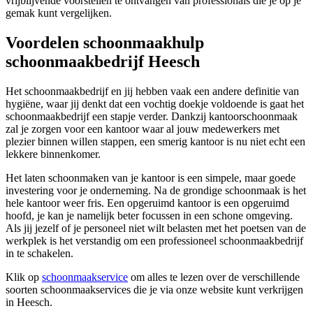
vrijblijvende voorstellen te ontvangen van professionals die je op je
gemak kunt vergelijken.
Voordelen schoonmaakhulp
schoonmaakbedrijf Heesch
Het schoonmaakbedrijf en jij hebben vaak een andere definitie van
hygiëne, waar jij denkt dat een vochtig doekje voldoende is gaat het
schoonmaakbedrijf een stapje verder. Dankzij kantoorschoonmaak
zal je zorgen voor een kantoor waar al jouw medewerkers met
plezier binnen willen stappen, een smerig kantoor is nu niet echt een
lekkere binnenkomer.
Het laten schoonmaken van je kantoor is een simpele, maar goede
investering voor je onderneming. Na de grondige schoonmaak is het
hele kantoor weer fris. Een opgeruimd kantoor is een opgeruimd
hoofd, je kan je namelijk beter focussen in een schone omgeving.
Als jij jezelf of je personeel niet wilt belasten met het poetsen van de
werkplek is het verstandig om een professioneel schoonmaakbedrijf
in te schakelen.
Klik op
schoonmaakservice
om alles te lezen over de verschillende
soorten schoonmaakservices die je via onze website kunt verkrijgen
in Heesch.