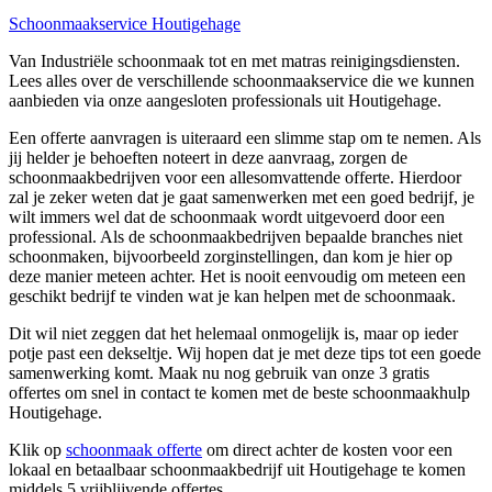
Schoonmaakservice Houtigehage
Van Industriële schoonmaak tot en met matras reinigingsdiensten.
Lees alles over de verschillende schoonmaakservice die we kunnen
aanbieden via onze aangesloten professionals uit Houtigehage.
Een offerte aanvragen is uiteraard een slimme stap om te nemen. Als
jij helder je behoeften noteert in deze aanvraag, zorgen de
schoonmaakbedrijven voor een allesomvattende offerte. Hierdoor
zal je zeker weten dat je gaat samenwerken met een goed bedrijf, je
wilt immers wel dat de schoonmaak wordt uitgevoerd door een
professional. Als de schoonmaakbedrijven bepaalde branches niet
schoonmaken, bijvoorbeeld zorginstellingen, dan kom je hier op
deze manier meteen achter. Het is nooit eenvoudig om meteen een
geschikt bedrijf te vinden wat je kan helpen met de schoonmaak.
Dit wil niet zeggen dat het helemaal onmogelijk is, maar op ieder
potje past een dekseltje. Wij hopen dat je met deze tips tot een goede
samenwerking komt. Maak nu nog gebruik van onze 3 gratis
offertes om snel in contact te komen met de beste schoonmaakhulp
Houtigehage.
Klik op
schoonmaak offerte
om direct achter de kosten voor een
lokaal en betaalbaar schoonmaakbedrijf uit Houtigehage te komen
middels 5 vrijblijvende offertes.