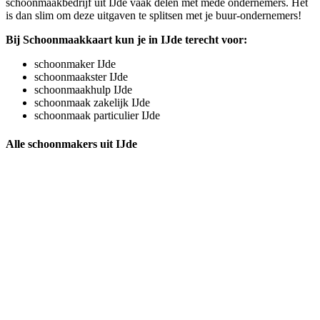
schoonmaakbedrijf uit IJde vaak delen met mede ondernemers. Het
is dan slim om deze uitgaven te splitsen met je buur-ondernemers!
Bij Schoonmaakkaart kun je in IJde terecht voor:
schoonmaker IJde
schoonmaakster IJde
schoonmaakhulp IJde
schoonmaak zakelijk IJde
schoonmaak particulier IJde
Alle schoonmakers uit IJde