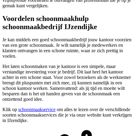
vrijblijvende voorstellen te ontvangen van professionals die je op je
gemak kunt vergelijken.
Voordelen schoonmaakhulp
schoonmaakbedrijf IJzendijke
Je kan middels een goed schoonmaakbedrijf jouw kantoor voorzien
van een grote schoonmaak. Je wilt namelijk je medewerkers en
klanten ontvangen in een schone ruimte, waar ze zich prettig in
voelen.
Het laten schoonmaken van je kantoor is een simpele, maar
verstandige investering voor je bedrijf. Dit laat heel het kantoor
achter in een schone staat. Voor zowel bezoekers als de werknemer
brengt dit pluspunten met zich mee, zij kunnen namelijk in een
schoon kantoor werken. Samenvattend: als jij tijd en moeite wilt
besparen dan is het uit handen geven van de schoonmaak een
ontzettend goed idee.
Klik op
schoonmaakservice
om alles te lezen over de verschillende
soorten schoonmaakservices die je via onze website kunt verkrijgen
in IJzendijke.