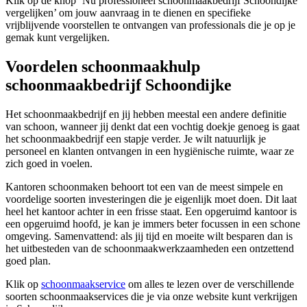
Klik op de knop ‘Nu professioneel schoonmaakbedrijf Schoondijke
vergelijken’ om jouw aanvraag in te dienen en specifieke
vrijblijvende voorstellen te ontvangen van professionals die je op je
gemak kunt vergelijken.
Voordelen schoonmaakhulp
schoonmaakbedrijf Schoondijke
Het schoonmaakbedrijf en jij hebben meestal een andere definitie
van schoon, wanneer jij denkt dat een vochtig doekje genoeg is gaat
het schoonmaakbedrijf een stapje verder. Je wilt natuurlijk je
personeel en klanten ontvangen in een hygiënische ruimte, waar ze
zich goed in voelen.
Kantoren schoonmaken behoort tot een van de meest simpele en
voordelige soorten investeringen die je eigenlijk moet doen. Dit laat
heel het kantoor achter in een frisse staat. Een opgeruimd kantoor is
een opgeruimd hoofd, je kan je immers beter focussen in een schone
omgeving. Samenvattend: als jij tijd en moeite wilt besparen dan is
het uitbesteden van de schoonmaakwerkzaamheden een ontzettend
goed plan.
Klik op
schoonmaakservice
om alles te lezen over de verschillende
soorten schoonmaakservices die je via onze website kunt verkrijgen