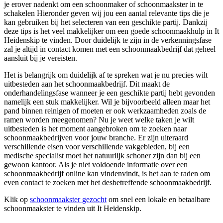
je erover nadenkt om een schoonmaker of schoonmaakster in te
schakelen Hieronder geven wij jou een aantal relevante tips die je
kan gebruiken bij het selecteren van een geschikte partij. Dankzij
deze tips is het veel makkelijker om een goede schoonmaakhulp in It
Heidenskip te vinden. Door duidelijk te zijn in de verkenningsfase
zal je altijd in contact komen met een schoonmaakbedrijf dat geheel
aansluit bij je vereisten.
Het is belangrijk om duidelijk af te spreken wat je nu precies wilt
uitbesteden aan het schoonmaakbedrijf. Dit maakt de
onderhandelingsfase wanneer je een geschikte partij hebt gevonden
namelijk een stuk makkelijker. Wil je bijvoorbeeld alleen maar het
pand binnen reinigen of moeten er ook werkzaamheden zoals de
ramen worden meegenomen? Nu je weet welke taken je wilt
uitbesteden is het moment aangebroken om te zoeken naar
schoonmaakbedrijven voor jouw branche. Er zijn uiteraard
verschillende eisen voor verschillende vakgebieden, bij een
medische specialist moet het natuurlijk schoner zijn dan bij een
gewoon kantoor. Als je niet voldoende informatie over een
schoonmaakbedrijf online kan vindenvindt, is het aan te raden om
even contact te zoeken met het desbetreffende schoonmaakbedrijf.
Klik op
schoonmaakster gezocht
om snel een lokale en betaalbare
schoonmaakster te vinden uit It Heidenskip.