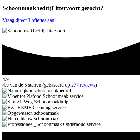
Schoonmaakbedrijf Ittervoort gezocht?
Vraag direct 3 offertes aan
4.9
4.9 van de 5 sterren (gebaseerd op
277 reviews
)