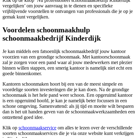
Klik op de knop ‘Nu professioneel schoonmaakbedrijf Kinderdijk
vergelijken’ om jouw aanvraag in te dienen en specifieke
vrijblijvende voorstellen te ontvangen van professionals die je op je
gemak kunt vergelijken.
Voordelen schoonmaakhulp
schoonmaakbedrijf Kinderdijk
Je kan middels een fatsoenlijk schoonmaakbedrijf jouw kantoor
voorzien van een grondige schoonmaak. Met kantoorschoonmaak
zal je zorgen voor een pand waar al jouw medewerkers met plezier
binnen willen stappen, een smerig kantoor is namelijk niet echt een
goede binnenkomer.
Kantoren schoonmaken hoort bij een van de meest simpele en
voordelige soorten investeringen die je kan doen. Na de grondige
schoonmaak is het hele pand weer schoon. Een opgeruimd kantoor
is een opgeruimd hoofd, je kan je namelijk beter focussen in een
schone omgeving. Samenvattend: als jij tijd en moeite wilt besparen
dan is het uit handen geven van de schoonmaakwerkzaamheden een
ontzettend goed idee.
Klik op
schoonmaakservice
om alles te lezen over de verschillende
soorten schoonmaakservices die je via onze website kunt verkrijgen