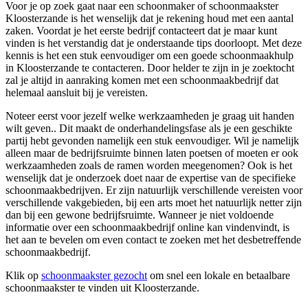
Voor je op zoek gaat naar een schoonmaker of schoonmaakster
Kloosterzande is het wenselijk dat je rekening houd met een aantal
zaken. Voordat je het eerste bedrijf contacteert dat je maar kunt
vinden is het verstandig dat je onderstaande tips doorloopt. Met deze
kennis is het een stuk eenvoudiger om een goede schoonmaakhulp
in Kloosterzande te contacteren. Door helder te zijn in je zoektocht
zal je altijd in aanraking komen met een schoonmaakbedrijf dat
helemaal aansluit bij je vereisten.
Noteer eerst voor jezelf welke werkzaamheden je graag uit handen
wilt geven.. Dit maakt de onderhandelingsfase als je een geschikte
partij hebt gevonden namelijk een stuk eenvoudiger. Wil je namelijk
alleen maar de bedrijfsruimte binnen laten poetsen of moeten er ook
werkzaamheden zoals de ramen worden meegenomen? Ook is het
wenselijk dat je onderzoek doet naar de expertise van de specifieke
schoonmaakbedrijven. Er zijn natuurlijk verschillende vereisten voor
verschillende vakgebieden, bij een arts moet het natuurlijk netter zijn
dan bij een gewone bedrijfsruimte. Wanneer je niet voldoende
informatie over een schoonmaakbedrijf online kan vindenvindt, is
het aan te bevelen om even contact te zoeken met het desbetreffende
schoonmaakbedrijf.
Klik op
schoonmaakster gezocht
om snel een lokale en betaalbare
schoonmaakster te vinden uit Kloosterzande.