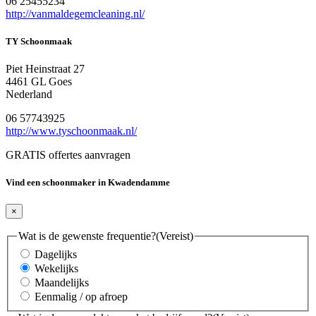
06 25455234
http://vanmaldegemcleaning.nl/
TY Schoonmaak
Piet Heinstraat 27
4461 GL Goes
Nederland
06 57743925
http://www.tyschoonmaak.nl/
GRATIS offertes aanvragen
Vind een schoonmaker in Kwadendamme
×
Wat is de gewenste frequentie?
(Vereist)
Dagelijks
Wekelijks
Maandelijks
Eenmalig / op afroep