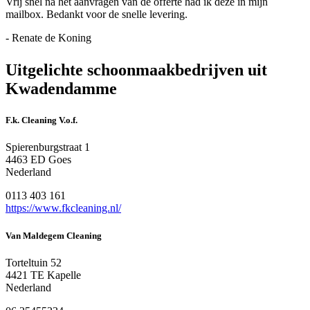
Vrij snel na het aanvragen van de offerte had ik deze in mijn
mailbox. Bedankt voor de snelle levering.
- Renate de Koning
Uitgelichte schoonmaakbedrijven uit
Kwadendamme
F.k. Cleaning V.o.f.
Spierenburgstraat 1
4463 ED Goes
Nederland
0113 403 161
https://www.fkcleaning.nl/
Van Maldegem Cleaning
Torteltuin 52
4421 TE Kapelle
Nederland