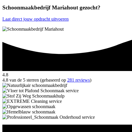
Schoonmaakbedrijf Mariahout gezocht?
Laat direct jouw opdracht uitvoeren
4.8
4.8 van de 5 sterren (gebaseerd op
281 reviews
)