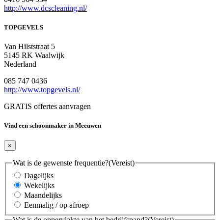
http://www.dcscleaning.nl/
TOPGEVELS
Van Hilststraat 5
5145 RK Waalwijk
Nederland
085 747 0436
http://www.topgevels.nl/
GRATIS offertes aanvragen
Vind een schoonmaker in Meeuwen
×
Wat is de gewenste frequentie?
(Vereist)
Dagelijks
Wekelijks
Maandelijks
Eenmalig / op afroep
Wat is de oppervlakte van het bedrijfspand?
(Vereist)