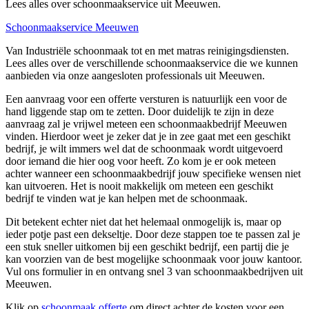
Lees alles over schoonmaakservice uit Meeuwen.
Schoonmaakservice Meeuwen
Van Industriële schoonmaak tot en met matras reinigingsdiensten.
Lees alles over de verschillende schoonmaakservice die we kunnen
aanbieden via onze aangesloten professionals uit Meeuwen.
Een aanvraag voor een offerte versturen is natuurlijk een voor de
hand liggende stap om te zetten. Door duidelijk te zijn in deze
aanvraag zal je vrijwel meteen een schoonmaakbedrijf Meeuwen
vinden. Hierdoor weet je zeker dat je in zee gaat met een geschikt
bedrijf, je wilt immers wel dat de schoonmaak wordt uitgevoerd
door iemand die hier oog voor heeft. Zo kom je er ook meteen
achter wanneer een schoonmaakbedrijf jouw specifieke wensen niet
kan uitvoeren. Het is nooit makkelijk om meteen een geschikt
bedrijf te vinden wat je kan helpen met de schoonmaak.
Dit betekent echter niet dat het helemaal onmogelijk is, maar op
ieder potje past een dekseltje. Door deze stappen toe te passen zal je
een stuk sneller uitkomen bij een geschikt bedrijf, een partij die je
kan voorzien van de best mogelijke schoonmaak voor jouw kantoor.
Vul ons formulier in en ontvang snel 3 van schoonmaakbedrijven uit
Meeuwen.
Klik op
schoonmaak offerte
om direct achter de kosten voor een