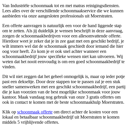
Van Industriële schoonmaak tot en met matras reinigingsdiensten.
Lees alles over de verschillende schoonmaakservice die we kunnen
aanbieden via onze aangesloten professionals uit Moerstraten.
Een offerte aanvragen is natuurlijk een voor de hand liggende stap
om te zetten. Als jij duidelijk je wensen beschrijft in deze aanvraag,
zorgen de schoonmaakbedrijven voor een allesomvattende offerte.
Hierdoor weet je zeker dat je in zee gaat met een geschikt bedrijf, je
wilt immers wel dat de schoonmaak geschiedt door iemand die hier
oog voor heeft. Zo kom je er ook snel achter wanneer een
schoonmaakbedrijf jouw specifieke wensen niet kan uitvoeren. Wij
weten dat het nooit eenvoudig is om een goed schoonmaakbedrijf te
vinden.
Dit wil niet zeggen dat het geheel onmogelijk is, maar op ieder potje
past een dekseltje. Door deze stappen toe te passen zal je een stuk
sneller samenwerken met een geschikt schoonmaakbedrijf, een partij
die je kan voorzien van de best mogelijke schoonmaak voor jouw
kantoor. Maak vandaag nog gebruik van onze 3 gratis offertes om
ook in contact te komen met de beste schoonmaakhulp Moerstraten.
Klik op
schoonmaak offerte
om direct achter de kosten voor een
lokaal en betaalbaar schoonmaakbedrijf uit Moerstraten te komen
middels 5 vrijblijvende offertes.