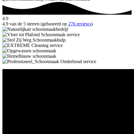
4.9
4.9 van de 5 sterren (gebaseerd op
276 reviews
)