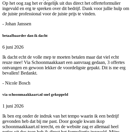
Op het oog zag het er degelijk uit dus direct het offerteformulier
ingevuld en erg te spreken over dit bedrijf. Dank voor jullie hulp om
de juiste professional voor de juiste prijs te vinden.
- Johan Janssen
betaalbaarder dan ik dacht
6 juni 2026
Ik dacht echt de volle mep te moeten betalen maar dat viel echt
reuze mee! Via Schoonmaakkaart een aanvraag gedaan, 3 offertes
ontvangen en gewoon lekker de voordeligste gepakt. Dit is me erg
bevallen! Bedankt.
- Nicole Bosch
via schoonmaakkaart.nl snel gekoppeld
1 juni 2026
Ik ben erg onder de indruk van het tempo waarin ik een bedrijf
gevonden heb dat bij me past. Door google kwam ikop
schoonmaakkaart.nl terecht, en de website zag er allemaal heel
netjes uit dus toen heb ik direct het formuliertje ingevuld. Mijns