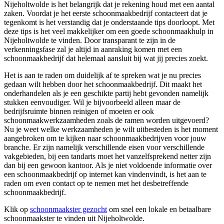
Nijeholtwolde is het belangrijk dat je rekening houd met een aantal
zaken. Voordat je het eerste schoonmaakbedrijf contacteert dat je
tegenkomt is het verstandig dat je onderstaande tips doorloopt. Met
deze tips is het veel makkelijker om een goede schoonmaakhulp in
Nijeholtwolde te vinden. Door transparant te zijn in de
verkenningsfase zal je altijd in aanraking komen met een
schoonmaakbedrijf dat helemaal aansluit bij wat jij precies zoekt.
Het is aan te raden om duidelijk af te spreken wat je nu precies
gedaan wilt hebben door het schoonmaakbedrijf. Dit maakt het
onderhandelen als je een geschikte partij hebt gevonden namelijk
stukken eenvoudiger. Wil je bijvoorbeeld alleen maar de
bedrijfsruimte binnen reinigen of moeten er ook
schoonmaakwerkzaamheden zoals de ramen worden uitgevoerd?
Nu je weet welke werkzaamheden je wilt uitbesteden is het moment
aangebroken om te kijken naar schoonmaakbedrijven voor jouw
branche. Er zijn namelijk verschillende eisen voor verschillende
vakgebieden, bij een tandarts moet het vanzelfsprekend netter zijn
dan bij een gewoon kantoor. Als je niet voldoende informatie over
een schoonmaakbedrijf op internet kan vindenvindt, is het aan te
raden om even contact op te nemen met het desbetreffende
schoonmaakbedrijf.
Klik op
schoonmaakster gezocht
om snel een lokale en betaalbare
schoonmaakster te vinden uit Nijeholtwolde.