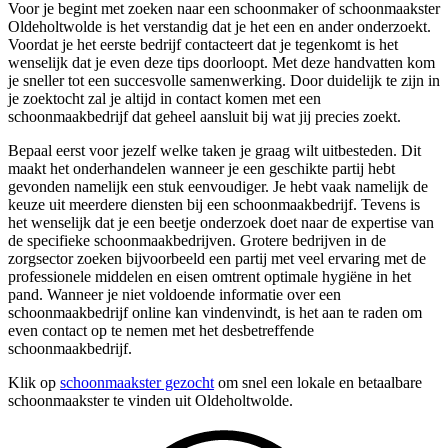
Voor je begint met zoeken naar een schoonmaker of schoonmaakster
Oldeholtwolde is het verstandig dat je het een en ander onderzoekt.
Voordat je het eerste bedrijf contacteert dat je tegenkomt is het
wenselijk dat je even deze tips doorloopt. Met deze handvatten kom
je sneller tot een succesvolle samenwerking. Door duidelijk te zijn in
je zoektocht zal je altijd in contact komen met een
schoonmaakbedrijf dat geheel aansluit bij wat jij precies zoekt.
Bepaal eerst voor jezelf welke taken je graag wilt uitbesteden. Dit
maakt het onderhandelen wanneer je een geschikte partij hebt
gevonden namelijk een stuk eenvoudiger. Je hebt vaak namelijk de
keuze uit meerdere diensten bij een schoonmaakbedrijf. Tevens is
het wenselijk dat je een beetje onderzoek doet naar de expertise van
de specifieke schoonmaakbedrijven. Grotere bedrijven in de
zorgsector zoeken bijvoorbeeld een partij met veel ervaring met de
professionele middelen en eisen omtrent optimale hygiëne in het
pand. Wanneer je niet voldoende informatie over een
schoonmaakbedrijf online kan vindenvindt, is het aan te raden om
even contact op te nemen met het desbetreffende
schoonmaakbedrijf.
Klik op
schoonmaakster gezocht
om snel een lokale en betaalbare
schoonmaakster te vinden uit Oldeholtwolde.