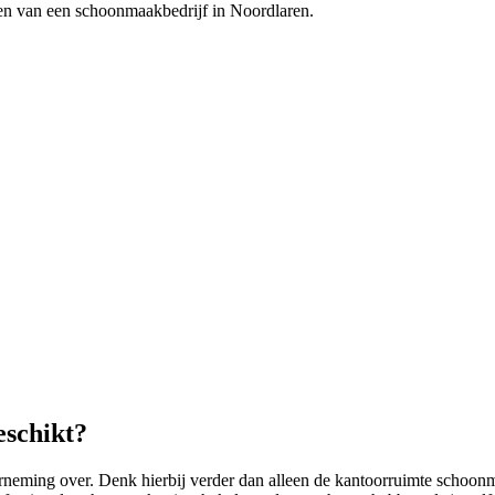
eren van een schoonmaakbedrijf in Noordlaren.
eschikt?
ing over. Denk hierbij verder dan alleen de kantoorruimte schoonma