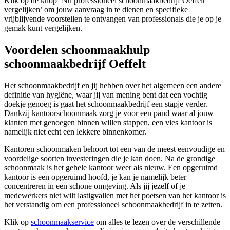
Klik op de knop ‘Nu professioneel schoonmaakbedrijf Oeffelt
vergelijken’ om jouw aanvraag in te dienen en specifieke
vrijblijvende voorstellen te ontvangen van professionals die je op je
gemak kunt vergelijken.
Voordelen schoonmaakhulp
schoonmaakbedrijf Oeffelt
Het schoonmaakbedrijf en jij hebben over het algemeen een andere
definitie van hygiëne, waar jij van mening bent dat een vochtig
doekje genoeg is gaat het schoonmaakbedrijf een stapje verder.
Dankzij kantoorschoonmaak zorg je voor een pand waar al jouw
klanten met genoegen binnen willen stappen, een vies kantoor is
namelijk niet echt een lekkere binnenkomer.
Kantoren schoonmaken behoort tot een van de meest eenvoudige en
voordelige soorten investeringen die je kan doen. Na de grondige
schoonmaak is het gehele kantoor weer als nieuw. Een opgeruimd
kantoor is een opgeruimd hoofd, je kan je namelijk beter
concentreren in een schone omgeving. Als jij jezelf of je
medewerkers niet wilt lastigvallen met het poetsen van het kantoor is
het verstandig om een professioneel schoonmaakbedrijf in te zetten.
Klik op
schoonmaakservice
om alles te lezen over de verschillende