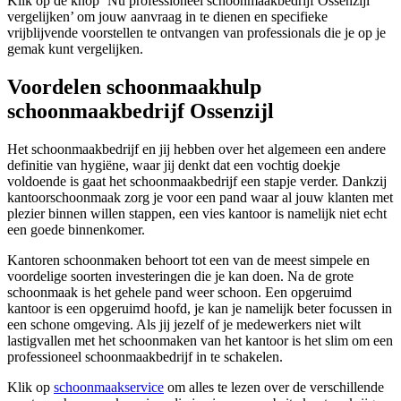
Klik op de knop ‘Nu professioneel schoonmaakbedrijf Ossenzijl
vergelijken’ om jouw aanvraag in te dienen en specifieke
vrijblijvende voorstellen te ontvangen van professionals die je op je
gemak kunt vergelijken.
Voordelen schoonmaakhulp
schoonmaakbedrijf Ossenzijl
Het schoonmaakbedrijf en jij hebben over het algemeen een andere
definitie van hygiëne, waar jij denkt dat een vochtig doekje
voldoende is gaat het schoonmaakbedrijf een stapje verder. Dankzij
kantoorschoonmaak zorg je voor een pand waar al jouw klanten met
plezier binnen willen stappen, een vies kantoor is namelijk niet echt
een goede binnenkomer.
Kantoren schoonmaken behoort tot een van de meest simpele en
voordelige soorten investeringen die je kan doen. Na de grote
schoonmaak is het gehele pand weer schoon. Een opgeruimd
kantoor is een opgeruimd hoofd, je kan je namelijk beter focussen in
een schone omgeving. Als jij jezelf of je medewerkers niet wilt
lastigvallen met het schoonmaken van het kantoor is het slim om een
professioneel schoonmaakbedrijf in te schakelen.
Klik op
schoonmaakservice
om alles te lezen over de verschillende