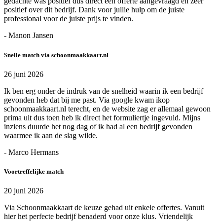
gedachte was positief dus direct een offerte aangevraagd en zeer
positief over dit bedrijf. Dank voor jullie hulp om de juiste
professional voor de juiste prijs te vinden.
- Manon Jansen
Snelle match via schoonmaakkaart.nl
26 juni 2026
Ik ben erg onder de indruk van de snelheid waarin ik een bedrijf
gevonden heb dat bij me past. Via google kwam ikop
schoonmaakkaart.nl terecht, en de website zag er allemaal gewoon
prima uit dus toen heb ik direct het formuliertje ingevuld. Mijns
inziens duurde het nog dag of ik had al een bedrijf gevonden
waarmee ik aan de slag wilde.
- Marco Hermans
Voortreffelijke match
20 juni 2026
Via Schoonmaakkaart de keuze gehad uit enkele offertes. Vanuit
hier het perfecte bedrijf benaderd voor onze klus. Vriendelijk