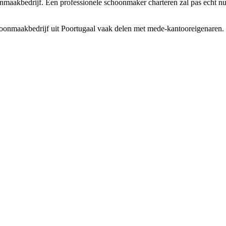
maakbedrijf. Een professionele schoonmaker charteren zal pas echt nut h
oonmaakbedrijf uit Poortugaal vaak delen met mede-kantooreigenaren. H