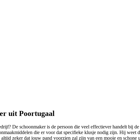
r uit Poortugaal
edrijf? De schoonmaker is de persoon die veel effectiever handelt bij d
hoonmaakmiddelen die er voor dat specifieke klusje nodig zijn. Hij wee
ltijd zeker dat jouw pand voorzien zal zijn van een mooie en schone ui