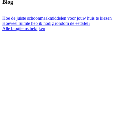
Blog
Hoe de juiste schoonmaakmiddelen voor jouw huis te kiezen
Hoeveel ruimte heb ik nodig rondom de eettafel?
Alle blogitems bekijken