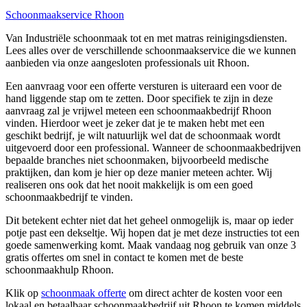
Schoonmaakservice Rhoon
Van Industriële schoonmaak tot en met matras reinigingsdiensten.
Lees alles over de verschillende schoonmaakservice die we kunnen
aanbieden via onze aangesloten professionals uit Rhoon.
Een aanvraag voor een offerte versturen is uiteraard een voor de
hand liggende stap om te zetten. Door specifiek te zijn in deze
aanvraag zal je vrijwel meteen een schoonmaakbedrijf Rhoon
vinden. Hierdoor weet je zeker dat je te maken hebt met een
geschikt bedrijf, je wilt natuurlijk wel dat de schoonmaak wordt
uitgevoerd door een professional. Wanneer de schoonmaakbedrijven
bepaalde branches niet schoonmaken, bijvoorbeeld medische
praktijken, dan kom je hier op deze manier meteen achter. Wij
realiseren ons ook dat het nooit makkelijk is om een goed
schoonmaakbedrijf te vinden.
Dit betekent echter niet dat het geheel onmogelijk is, maar op ieder
potje past een dekseltje. Wij hopen dat je met deze instructies tot een
goede samenwerking komt. Maak vandaag nog gebruik van onze 3
gratis offertes om snel in contact te komen met de beste
schoonmaakhulp Rhoon.
Klik op
schoonmaak offerte
om direct achter de kosten voor een
lokaal en betaalbaar schoonmaakbedrijf uit Rhoon te komen middels