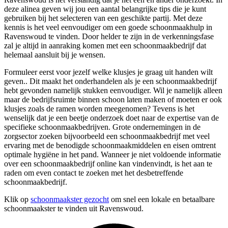
deze alinea geven wij jou een aantal belangrijke tips die je kunt
gebruiken bij het selecteren van een geschikte partij. Met deze
kennis is het veel eenvoudiger om een goede schoonmaakhulp in
Ravenswoud te vinden. Door helder te zijn in de verkenningsfase
zal je altijd in aanraking komen met een schoonmaakbedrijf dat
helemaal aansluit bij je wensen.
Formuleer eerst voor jezelf welke klusjes je graag uit handen wilt
geven.. Dit maakt het onderhandelen als je een schoonmaakbedrijf
hebt gevonden namelijk stukken eenvoudiger. Wil je namelijk alleen
maar de bedrijfsruimte binnen schoon laten maken of moeten er ook
klusjes zoals de ramen worden meegenomen? Tevens is het
wenselijk dat je een beetje onderzoek doet naar de expertise van de
specifieke schoonmaakbedrijven. Grote ondernemingen in de
zorgsector zoeken bijvoorbeeld een schoonmaakbedrijf met veel
ervaring met de benodigde schoonmaakmiddelen en eisen omtrent
optimale hygiëne in het pand. Wanneer je niet voldoende informatie
over een schoonmaakbedrijf online kan vindenvindt, is het aan te
raden om even contact te zoeken met het desbetreffende
schoonmaakbedrijf.
Klik op
schoonmaakster gezocht
om snel een lokale en betaalbare
schoonmaakster te vinden uit Ravenswoud.