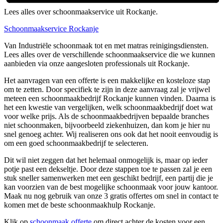
Lees alles over schoonmaakservice uit Rockanje.
Schoonmaakservice Rockanje
Van Industriële schoonmaak tot en met matras reinigingsdiensten.
Lees alles over de verschillende schoonmaakservice die we kunnen
aanbieden via onze aangesloten professionals uit Rockanje.
Het aanvragen van een offerte is een makkelijke en kosteloze stap
om te zetten. Door specifiek te zijn in deze aanvraag zal je vrijwel
meteen een schoonmaakbedrijf Rockanje kunnen vinden. Daarna is
het een kwestie van vergelijken, welk schoonmaakbedrijf doet wat
voor welke prijs. Als de schoonmaakbedrijven bepaalde branches
niet schoonmaken, bijvoorbeeld ziekenhuizen, dan kom je hier nu
snel genoeg achter. Wij realiseren ons ook dat het nooit eenvoudig is
om een goed schoonmaakbedrijf te selecteren.
Dit wil niet zeggen dat het helemaal onmogelijk is, maar op ieder
potje past een dekseltje. Door deze stappen toe te passen zal je een
stuk sneller samenwerken met een geschikt bedrijf, een partij die je
kan voorzien van de best mogelijke schoonmaak voor jouw kantoor.
Maak nu nog gebruik van onze 3 gratis offertes om snel in contact te
komen met de beste schoonmaakhulp Rockanje.
Klik op
schoonmaak offerte
om direct achter de kosten voor een