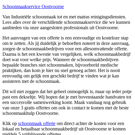
Schoonmaakservice Oostvoorne
Van Industriële schoonmaak tot en met matras reinigingsdiensten.
Lees alles over de verschillende schoonmaakservice die we kunnen
aanbieden via onze aangesloten professionals uit Oostvoorne.
Het aanvragen van een offerte is een eenvoudige en kosteloze stap
om te zetten. Als jij duidelijk je behoeften noteert in deze aanvraag,
zorgen de schoonmaakbedrijven voor een allesomvattende offerte.
Daarna is het een kwestie van vergelijken, welk schoonmaakbedrijf
doet wat voor welke prijs. Wanneer de schoonmaakbedrijven
bepaalde branches niet schoonmaken, bijvoorbeeld medische
praktijken, dan kom je hier nu snel genoeg achter. Het is nooit
eenvoudig om gelijk een geschikt bedrijf te vinden wat je kan
assisteren met de schoonmaak.
Dit wil niet zeggen dat het geheel onmogelijk is, maar op ieder potje
past een dekseltje. Wij hopen dat je met bovenstaande handvaten tot
een succesvolle samenwerking komt. Maak vandaag nog gebruik
van onze 3 gratis offertes om ook in contact te komen met de beste
schoonmaakhulp Oostvoorne.
Klik op
schoonmaak offerte
om direct achter de kosten voor een
lokaal en betaalbaar schoonmaakbedrijf uit Oostvoorne te komen
middels 5 vrijblijvende offertes.