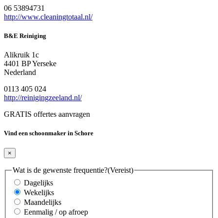
06 53894731
http://www.cleaningtotaal.nl/
B&E Reiniging
Alikruik 1c
4401 BP Yerseke
Nederland
0113 405 024
http://reinigingzeeland.nl/
GRATIS offertes aanvragen
Vind een schoonmaker in Schore
×
Wat is de gewenste frequentie?
(Vereist)
Dagelijks
Wekelijks
Maandelijks
Eenmalig / op afroep