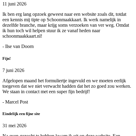
11 juni 2026
Ik ben erg lang opzoek geweest naar een website zoals dit, totdat
een kennis mij tipte op Schoonmaakkaart. Ik werk namelijk in
dezelfde branche, maar krijg soms verzoeken van ver weg. Omdat
ik hun toch wil helpen stuur ik ze vanaf heden naar
schoonmaakkaart.nl!
- Ilse van Doorn
Fijn!
7 juni 2026
Afgelopen maand het formuliertje ingevuld en we moeten eerlijk
toegeven dat we niet verwacht hadden dat het zo goed zou werken.
We staan in contact met een super fijn bedrijf!
- Marcel Post
Eindelijk een fijne site
31 mei 2026
Na even gezocht te hebben kwam ik uit op deze website. Een