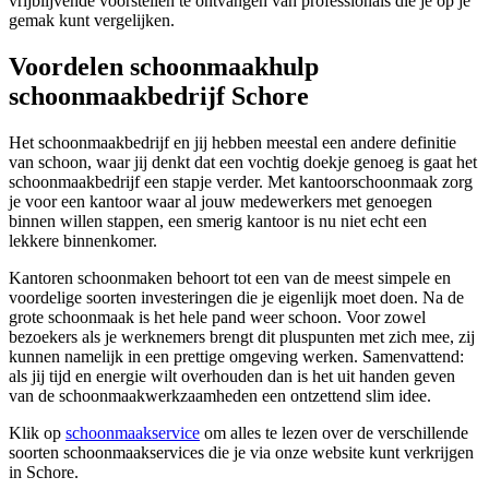
vrijblijvende voorstellen te ontvangen van professionals die je op je
gemak kunt vergelijken.
Voordelen schoonmaakhulp
schoonmaakbedrijf Schore
Het schoonmaakbedrijf en jij hebben meestal een andere definitie
van schoon, waar jij denkt dat een vochtig doekje genoeg is gaat het
schoonmaakbedrijf een stapje verder. Met kantoorschoonmaak zorg
je voor een kantoor waar al jouw medewerkers met genoegen
binnen willen stappen, een smerig kantoor is nu niet echt een
lekkere binnenkomer.
Kantoren schoonmaken behoort tot een van de meest simpele en
voordelige soorten investeringen die je eigenlijk moet doen. Na de
grote schoonmaak is het hele pand weer schoon. Voor zowel
bezoekers als je werknemers brengt dit pluspunten met zich mee, zij
kunnen namelijk in een prettige omgeving werken. Samenvattend:
als jij tijd en energie wilt overhouden dan is het uit handen geven
van de schoonmaakwerkzaamheden een ontzettend slim idee.
Klik op
schoonmaakservice
om alles te lezen over de verschillende
soorten schoonmaakservices die je via onze website kunt verkrijgen
in Schore.