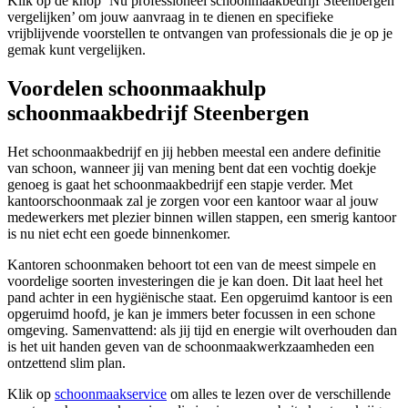
Klik op de knop ‘Nu professioneel schoonmaakbedrijf Steenbergen
vergelijken’ om jouw aanvraag in te dienen en specifieke
vrijblijvende voorstellen te ontvangen van professionals die je op je
gemak kunt vergelijken.
Voordelen schoonmaakhulp
schoonmaakbedrijf Steenbergen
Het schoonmaakbedrijf en jij hebben meestal een andere definitie
van schoon, wanneer jij van mening bent dat een vochtig doekje
genoeg is gaat het schoonmaakbedrijf een stapje verder. Met
kantoorschoonmaak zal je zorgen voor een kantoor waar al jouw
medewerkers met plezier binnen willen stappen, een smerig kantoor
is nu niet echt een goede binnenkomer.
Kantoren schoonmaken behoort tot een van de meest simpele en
voordelige soorten investeringen die je kan doen. Dit laat heel het
pand achter in een hygiënische staat. Een opgeruimd kantoor is een
opgeruimd hoofd, je kan je immers beter focussen in een schone
omgeving. Samenvattend: als jij tijd en energie wilt overhouden dan
is het uit handen geven van de schoonmaakwerkzaamheden een
ontzettend slim plan.
Klik op
schoonmaakservice
om alles te lezen over de verschillende