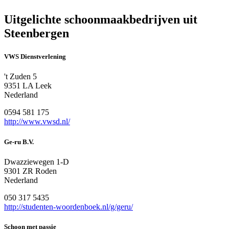
Uitgelichte schoonmaakbedrijven uit
Steenbergen
VWS Dienstverlening
't Zuden 5
9351 LA Leek
Nederland
0594 581 175
http://www.vwsd.nl/
Ge-ru B.V.
Dwazziewegen 1-D
9301 ZR Roden
Nederland
050 317 5435
http://studenten-woordenboek.nl/g/geru/
Schoon met passie