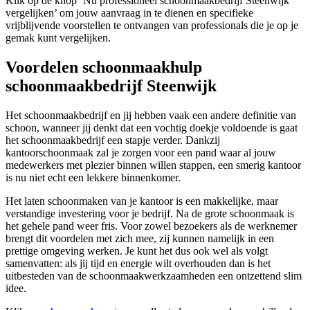
Klik op de knop ‘Nu professioneel schoonmaakbedrijf Steenwijk
vergelijken’ om jouw aanvraag in te dienen en specifieke
vrijblijvende voorstellen te ontvangen van professionals die je op je
gemak kunt vergelijken.
Voordelen schoonmaakhulp
schoonmaakbedrijf Steenwijk
Het schoonmaakbedrijf en jij hebben vaak een andere definitie van
schoon, wanneer jij denkt dat een vochtig doekje voldoende is gaat
het schoonmaakbedrijf een stapje verder. Dankzij
kantoorschoonmaak zal je zorgen voor een pand waar al jouw
medewerkers met plezier binnen willen stappen, een smerig kantoor
is nu niet echt een lekkere binnenkomer.
Het laten schoonmaken van je kantoor is een makkelijke, maar
verstandige investering voor je bedrijf. Na de grote schoonmaak is
het gehele pand weer fris. Voor zowel bezoekers als de werknemer
brengt dit voordelen met zich mee, zij kunnen namelijk in een
prettige omgeving werken. Je kunt het dus ook wel als volgt
samenvatten: als jij tijd en energie wilt overhouden dan is het
uitbesteden van de schoonmaakwerkzaamheden een ontzettend slim
idee.