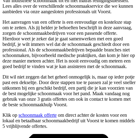
Van Industriële schoonmaak tot en met matras reinigingsdiensten.
Lees alles over de verschillende schoonmaakservice die we kunnen
aanbieden via onze aangesloten professionals uit Voorst.
Het aanvragen van een offerte is een eenvoudige en kosteloze stap
om te zetten. Als jij helder je behoeften beschrijft in deze aanvraag,
zorgen de schoonmaakbedrijven voor een passende offerte.
Hierdoor weet je zeker dat je gaat samenwerken met een goed
bedrijf, je wilt immers wel dat de schoonmaak geschiedt door een
professional. Als de schoonmaakbedrijven bepaalde branches niet
schoonmaken, bijvoorbeeld medische praktijken, dan kom je hier op
deze manier meteen achter. Het is nooit eenvoudig om meteen een
goed bedrijf te vinden wat je kan assisteren met de schoonmaak.
Dit wil niet zeggen dat het geheel onmogelijk is, maar op ieder potje
past een dekseltje. Door deze stappen toe te passen zal je veel sneller
uitkomen bij een geschikt bedrijf, een partij die je kan voorzien van
de best mogelijke schoonmaak voor het pand. Maak vandaag nog
gebruik van onze 3 gratis offertes om ook in contact te komen met
de beste schoonmaakhulp Voorst.
Klik op
schoonmaak offerte
om direct achter de kosten voor een
lokaal en betaalbaar schoonmaakbedrijf uit Voorst te komen middels
5 vrijblijvende offertes.