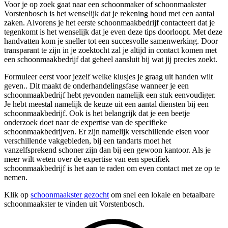
Voor je op zoek gaat naar een schoonmaker of schoonmaakster
Vorstenbosch is het wenselijk dat je rekening houd met een aantal
zaken. Alvorens je het eerste schoonmaakbedrijf contacteert dat je
tegenkomt is het wenselijk dat je even deze tips doorloopt. Met deze
handvatten kom je sneller tot een succesvolle samenwerking. Door
transparant te zijn in je zoektocht zal je altijd in contact komen met
een schoonmaakbedrijf dat geheel aansluit bij wat jij precies zoekt.
Formuleer eerst voor jezelf welke klusjes je graag uit handen wilt
geven.. Dit maakt de onderhandelingsfase wanneer je een
schoonmaakbedrijf hebt gevonden namelijk een stuk eenvoudiger.
Je hebt meestal namelijk de keuze uit een aantal diensten bij een
schoonmaakbedrijf. Ook is het belangrijk dat je een beetje
onderzoek doet naar de expertise van de specifieke
schoonmaakbedrijven. Er zijn namelijk verschillende eisen voor
verschillende vakgebieden, bij een tandarts moet het
vanzelfsprekend schoner zijn dan bij een gewoon kantoor. Als je
meer wilt weten over de expertise van een specifiek
schoonmaakbedrijf is het aan te raden om even contact met ze op te
nemen.
Klik op
schoonmaakster gezocht
om snel een lokale en betaalbare
schoonmaakster te vinden uit Vorstenbosch.